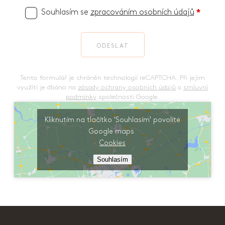
Souhlasím se
zpracováním osobních údajů
*
ODESLAT
Tento formulář je chráněn technologií reCAPTCHA. Při jejim
využití je dbáno na
zásady ochrany osobních údajů
a
smluvní
podmínky
společnosti Google.
Kliknutím na tlačítko 'Souhlasím' povolíte
Google maps
Cookies
Souhlasím