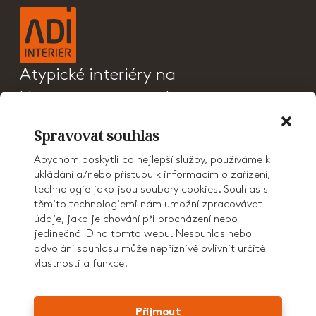
Atypické interiéry na
klíč a sanitární příčky
PRODUKTY
Spravovat souhlas
CENÍK
REFERENCE
Abychom poskytli co nejlepší služby, používáme k
O NÁS
ukládání a/nebo přístupu k informacím o zařízení,
KONTAKT
technologie jako jsou soubory cookies. Souhlas s
KARIÉRA
těmito technologiemi nám umožní zpracovávat
AD GROUP
údaje, jako je chování při procházení nebo
jedinečná ID na tomto webu. Nesouhlas nebo
odvolání souhlasu může nepříznivě ovlivnit určité
vlastnosti a funkce.
© 2026 ADI Interiér
GDPR
COOKIES
Příjmout