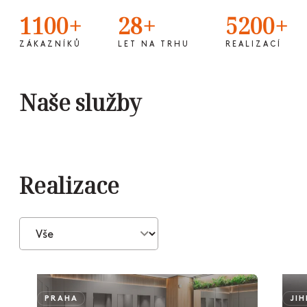
1100
+
28
+
5200
+
ZÁKAZNÍKŮ
LET NA TRHU
REALIZACÍ
Naše služby
Sanitární příčky
Šatní skříňky
Obklady stěn
Kuchyňské linky
Interiéry
Realizace
PRAHA
JI