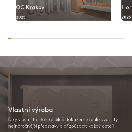
OC Krakov
Hor
2025
2025
Vlastní výroba
Díky vlastní truhlářské dílně dokážeme realizovat i ty
nejnáročnější představy a přizpůsobit každý detail