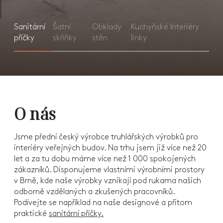
Sanitární
Šatní
Obklady
Kuchyňské
Interiéry
příčky
skříňky
stěn
linky
O nás
Jsme přední český výrobce truhlářských výrobků pro
interiéry veřejných budov. Na trhu jsem již více než 20
let a za tu dobu máme více než 1 000 spokojených
zákazníků. Disponujeme vlastními výrobními prostory
v Brně, kde naše výrobky vznikají pod rukama našich
odborně vzdělaných a zkušených pracovníků.
Podívejte se například na naše designové a přitom
praktické
sanitární příčky.