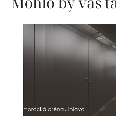
Mohlo by vás t
Horácká aréna Jihlava