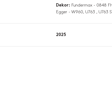
Fundermax - 0848 FH
Dekor:
Egger - W960, U763 , U763 
2025