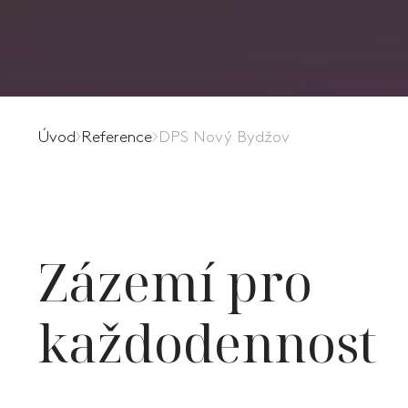
Úvod
Reference
DPS Nový Bydžov
Zázemí pro
každodennost