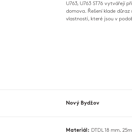
U763, U763 ST76 vytvářejí pří
domova. Řešení klade důraz 
vlastnosti, které jsou v pod
Nový Bydžov
DTDL 18 mm, 25
Materiál: