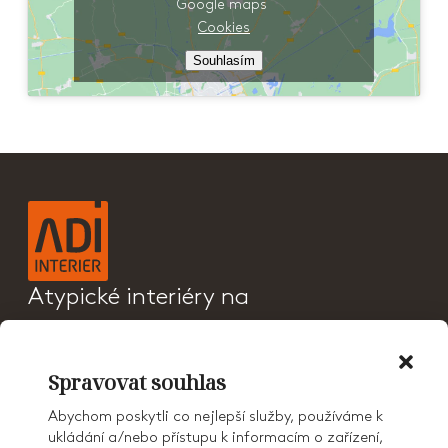
Google maps
Cookies
Souhlasím
Atypické interiéry na
klíč a sanitární příčky
PRODUKTY
Spravovat souhlas
CENÍK
REFERENCE
Abychom poskytli co nejlepší služby, používáme k
O NÁS
ukládání a/nebo přístupu k informacím o zařízení,
KONTAKT