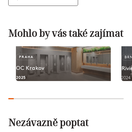
Mohlo by vás také zajímat
PRAHA
BR
OC Krakov
Riv
2025
2024
Nezávazně poptat