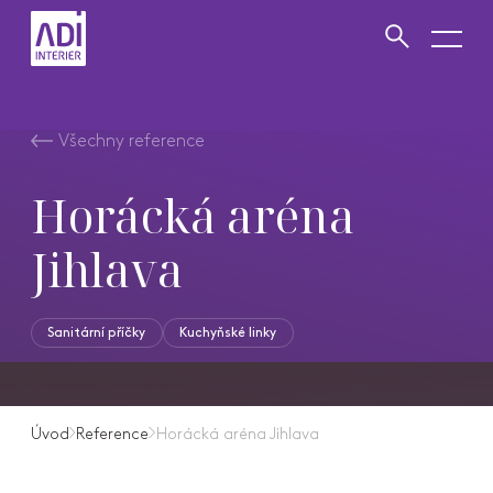
VYHLEDAT
Zavřít vyhledávání
Všechny reference
Horácká aréna
Jihlava
Sanitární příčky
Kuchyňské linky
Úvod
Reference
Horácká aréna Jihlava