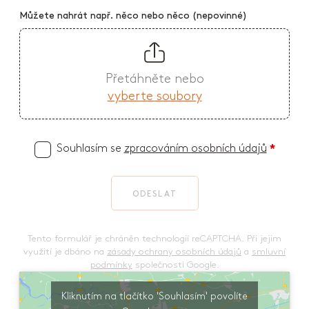
Můžete nahrát např. něco nebo něco (nepovinné)
Přetáhněte nebo
vyberte soubory
Souhlasím se
zpracováním osobních údajů
*
ODESLAT
Tento formulář je chráněn technologií reCAPTCHA. Při jejim
využití je dbáno na
zásady ochrany osobních údajů
a
smluvní
podmínky
společnosti Google.
Kliknutím na tlačítko 'Souhlasím' povolíte