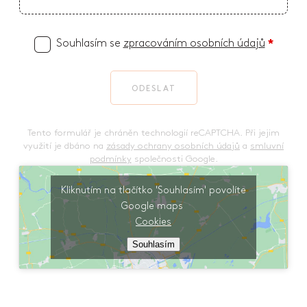
Souhlasím se
zpracováním osobních údajů
*
ODESLAT
Tento formulář je chráněn technologií reCAPTCHA. Při jejim
využití je dbáno na
zásady ochrany osobních údajů
a
smluvní
podmínky
společnosti Google.
Kliknutím na tlačítko 'Souhlasím' povolíte
Google maps
Cookies
Souhlasím