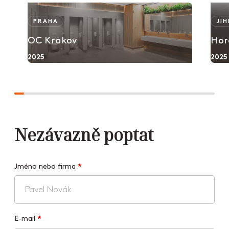
PRAHA
JI
OC Krakov
Hor
2025
2025
Nezávazně poptat
Jméno nebo firma
*
E-mail
*