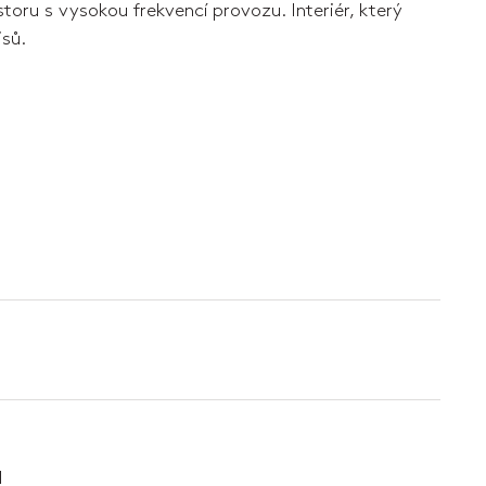
toru s vysokou frekvencí provozu. Interiér, který
sů.
H