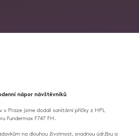
odenní nápor návštěvníků
 v Praze jsme dodali sanitární příčky z HPL
koru Fundermax F747 FH.
adavkům na dlouhou životnost, snadnou údržbu a