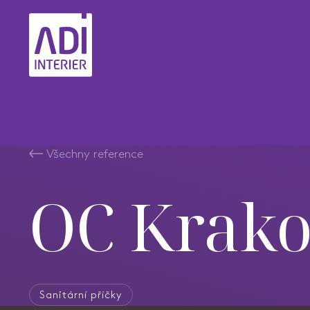
Všechny reference
OC Krak
Sanitární příčky