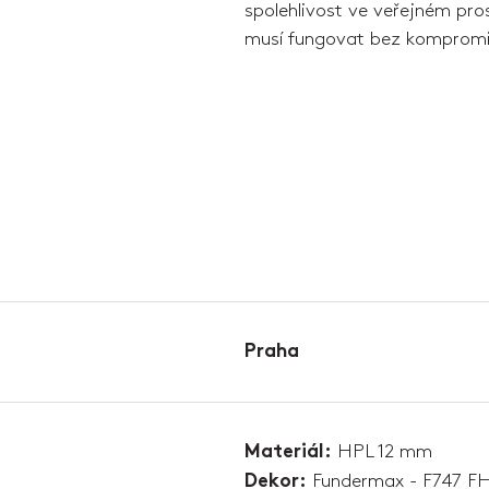
spolehlivost ve veřejném pros
musí fungovat bez kompromi
Praha
HPL 12 mm
Materiál:
Fundermax - F747 F
Dekor: