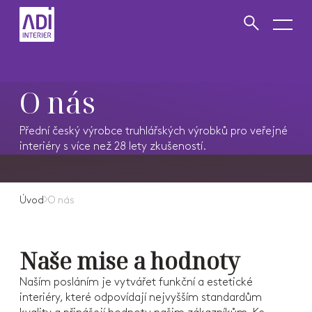
VYHLEDAT
Zavřít vyhledávání
O nás
Přední český výrobce truhlářských výrobků pro veřejné
interiéry s více než 28 lety zkušeností.
Úvod
O nás
Naše mise a hodnoty
Naším posláním je vytvářet funkční a estetické
interiéry, které odpovídají nejvyšším standardům