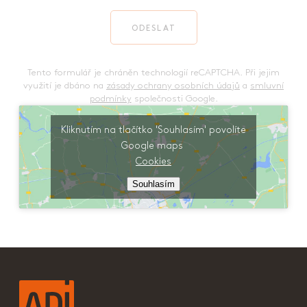
ODESLAT
Tento formulář je chráněn technologií reCAPTCHA. Při jejim
využití je dbáno na
zásady ochrany osobních údajů
a
smluvní
podmínky
společnosti Google.
Kliknutím na tlačítko 'Souhlasím' povolíte
Google maps
Cookies
Souhlasím