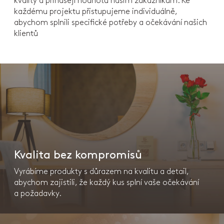
kvality a přinášejí hodnotu našim zákazníkům. Ke
každému projektu přistupujeme individuálně,
abychom splnili specifické potřeby a očekávání našich
klientů
Kvalita bez kompromisů
Vyrábíme produkty s důrazem na kvalitu a detail,
abychom zajistili, že každý kus splní vaše očekávání
a požadavky.