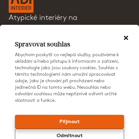
Atypické interiéry na
klíč a sanitární příčky
PRODUKTY
Spravovat souhlas
CENÍK
REFERENCE
Abychom poskytli co nejlepší služby, používáme k
O NÁS
ukládání a/nebo přístupu k informacím o zařízení,
KONTAKT
technologie jako jsou soubory cookies. Souhlas s
KARIÉRA
těmito technologiemi nám umožní zpracovávat
AD GROUP
údaje, jako je chování při procházení nebo
jedinečná ID na tomto webu. Nesouhlas nebo
odvolání souhlasu může nepříznivě ovlivnit určité
vlastnosti a funkce.
© 2026 ADI Interiér
GDPR
COOKIES
Příjmout
Patříme do skupiny
Odmítnout