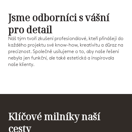
Jsme odborníci s vášní
pro detail
Náš tým tvoří zkušení profesionálové, kteří přinášejí do
každého projektu své know-how, kreativitu a důraz na
preciznost. Společně usilujeme o to, aby naše řešení
nebyla jen funkční, ale také estetická a inspirovala
naše klienty.
Klíčové milníky naší
cesty
Významné personální posílení všech
Vývoj a 