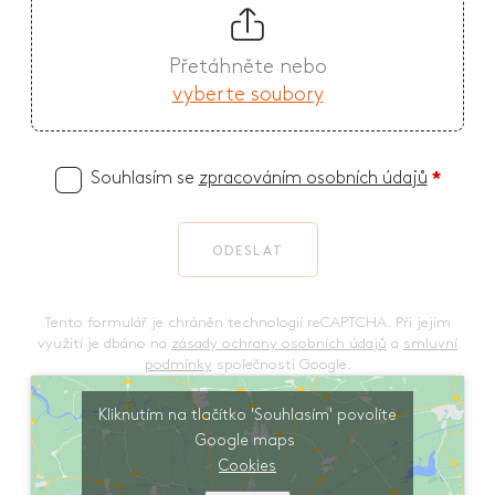
Přetáhněte nebo
vyberte soubory
Souhlasím se
zpracováním osobních údajů
*
ODESLAT
Tento formulář je chráněn technologií reCAPTCHA. Při jejim
využití je dbáno na
zásady ochrany osobních údajů
a
smluvní
podmínky
společnosti Google.
Kliknutím na tlačítko 'Souhlasím' povolíte
Google maps
Cookies