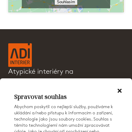
Souhlasím
Atypické interiéry na
klíč a sanitární příčky
PRODUKTY
Spravovat souhlas
CENÍK
REFERENCE
Abychom poskytli co nejlepší služby, používáme k
O NÁS
ukládání a/nebo přístupu k informacím o zařízení,
KONTAKT
technologie jako jsou soubory cookies. Souhlas s
KARIÉRA
těmito technologiemi nám umožní zpracovávat
AD GROUP
údaje, jako je chování při procházení nebo