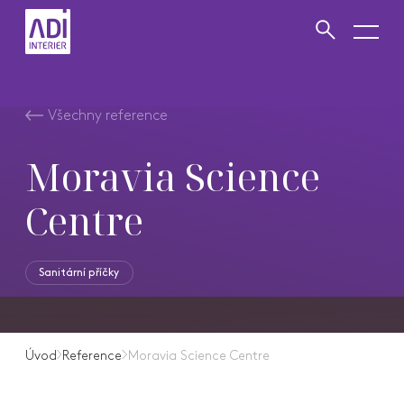
VYHLEDAT
Zavřít vyhledávání
Všechny reference
Moravia Science
Centre
Sanitární příčky
Úvod
Reference
Moravia Science Centre