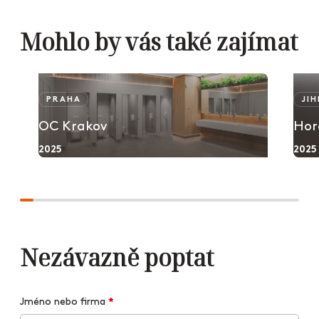
Mohlo by vás také zajímat
PRAHA
JI
OC Krakov
Hor
2025
2025
Nezávazně poptat
Jméno nebo firma
*