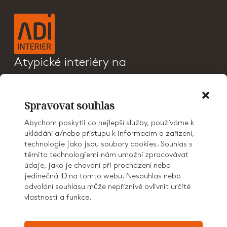
Atypické interiéry na
klíč a sanitární příčky
PRODUKTY
Spravovat souhlas
CENÍK
REFERENCE
Abychom poskytli co nejlepší služby, používáme k
O NÁS
ukládání a/nebo přístupu k informacím o zařízení,
KONTAKT
technologie jako jsou soubory cookies. Souhlas s
KARIÉRA
těmito technologiemi nám umožní zpracovávat
AD GROUP
údaje, jako je chování při procházení nebo
jedinečná ID na tomto webu. Nesouhlas nebo
odvolání souhlasu může nepříznivě ovlivnit určité
vlastnosti a funkce.
© 2026 ADI Interiér
GDPR
COOKIES