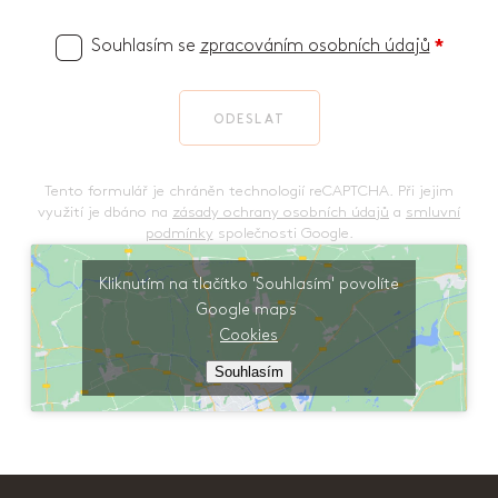
Souhlasím se
zpracováním osobních údajů
*
ODESLAT
Tento formulář je chráněn technologií reCAPTCHA. Při jejim
využití je dbáno na
zásady ochrany osobních údajů
a
smluvní
podmínky
společnosti Google.
Kliknutím na tlačítko 'Souhlasím' povolíte
Google maps
Cookies
Souhlasím