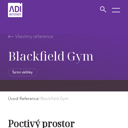
VYHLEDAT
Zavřít vyhledávání
Všechny reference
Blackfield Gym
Šatní skříňky
Úvod
Reference
Blackfield Gym
Poctivý prostor