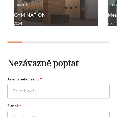
BRNO
OS
GYM NATION
Měs
2024
2024
Nezávazně poptat
Jméno nebo firma
*
E-mail
*