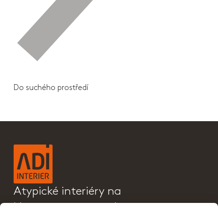
Do suchého prostředí
Atypické interiéry na
klíč a sanitární příčky