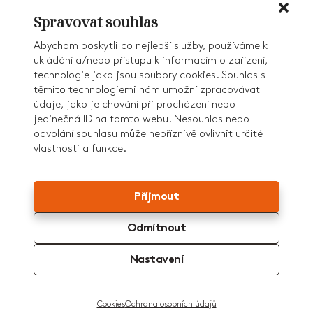
PRODUKTY
Spravovat souhlas
CENÍK
REFERENCE
Abychom poskytli co nejlepší služby, používáme k
O NÁS
ukládání a/nebo přístupu k informacím o zařízení,
KONTAKT
technologie jako jsou soubory cookies. Souhlas s
KARIÉRA
těmito technologiemi nám umožní zpracovávat
AD GROUP
údaje, jako je chování při procházení nebo
jedinečná ID na tomto webu. Nesouhlas nebo
odvolání souhlasu může nepříznivě ovlivnit určité
vlastnosti a funkce.
© 2026 ADI Interiér
GDPR
COOKIES
Příjmout
Patříme do skupiny
Odmítnout
Nastavení
SPOLEČNĚ A POCTIVĚ
Cookies
Ochrana osobních údajů